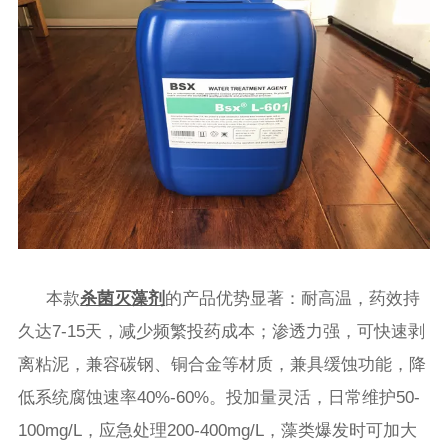
本款
杀菌灭藻剂
的产品优势显著：耐高温，药效持
久达7-15天，减少频繁投药成本；渗透力强，可快速剥
离粘泥，兼容碳钢、铜合金等材质，兼具缓蚀功能，降
低系统腐蚀速率40%-60%。投加量灵活，日常维护50-
100mg/L，应急处理200-400mg/L，藻类爆发时可加大